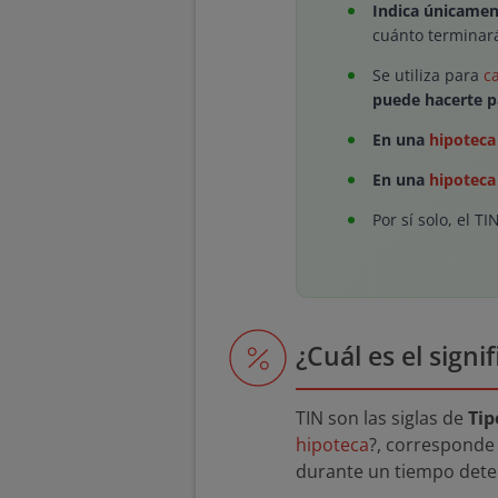
Indica únicament
cuánto terminará
Se utiliza para
c
puede hacerte p
En una
hipoteca 
En una
hipoteca
Por sí solo, el TI
¿Cuál es el sign
TIN son las siglas de
Tip
hipoteca
?, corresponde
durante un tiempo det