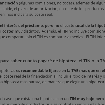
nanciación
(algunas comisiones, no todas), además de algu
se pide, el plazo de amortización, el coste de los producto
en, nos indicará su coste real.
 el interés del préstamo, pero no el coste total de la hipo
costes muy distintos. Además, el TIN no incluye comision
ue comparar solo el TIN es comparar a medias. El TIN infor
para saber cuánto pagaré de hipoteca, el TIN o la T
hipotecas
es recomendable fijarse en la TAE más que en el
 coste real de la financiación al incluir el tipo de interés 
na hipoteca más barata, de manera que elegir una hipoteca 
.
el caso que exista una hipoteca con un
TIN muy bajo pero
 el número de productos que se contraten junto a ella. Por t