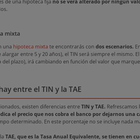
rés de una hipoteca fija
no se verá alterado por ningún val
dos.
ca mixta
en una
hipoteca mixta
te encontrarás con
dos escenarios.
En
 alargar entre 5 y 20 años), el TIN será siempre el mismo. 
o del plazo), irá cambiando en función del valor que marque
hay entre el TIN y la TAE
onados, existen diferencias entre
TIN y TAE.
Refrescamos 
ndica el precio que nos cobra el banco por dejarnos una 
mpo determinado. En este porcentaje no se incluye nada m
 la
TAE, que es la Tasa Anual Equivalente, se tienen en cu