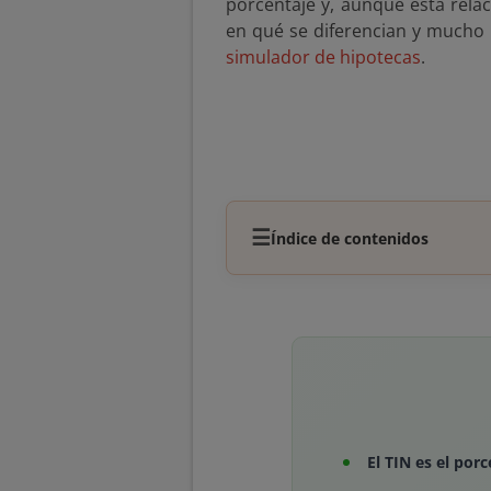
porcentaje y, aunque está rela
en qué se diferencian y mucho 
simulador de hipotecas
.
☰
Índice de contenidos
El TIN es el por