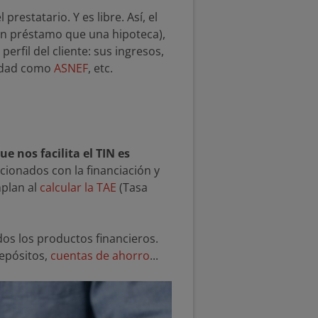
restatario. Y es libre. Así, el
un préstamo que una hipoteca),
erfil del cliente: sus ingresos,
sidad como
ASNEF
, etc.
e nos facilita el TIN es
cionados con la financiación y
mplan al
calcular la TAE
(Tasa
os los productos financieros.
epósitos,
cuentas de ahorro
...