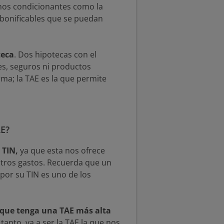
nos condicionantes como la
s bonificables que se puedan
teca
. Dos hipotecas con el
es, seguros ni productos
ma; la TAE es la que permite
AE?
 TIN,
ya que esta nos ofrece
y otros gastos. Recuerda que un
por su TIN es uno de los
 que tenga una TAE más alta
anto, va a ser la TAE la que nos