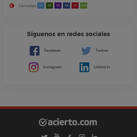
Cercanias
C1
C2
C3
C4
C7
C10
Síguenos en redes sociales
Facebook
Twitter
Instagram
Linked in