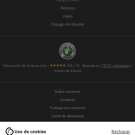
Decesos
Viajes
Impago de Alquiler
Valoración de
Acierto.com
:
9.9
/
10
- Basado en
15151
opiniones
a
través de Ekomi
Sobre nosotros
Contacto
Trabaja con nosotros
Canal de denuncias
Políticas de seguridad de la
información
Uso de cookies
Rechazar