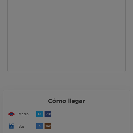
Cómo llegar
Metro
L1
L10
Bus
5
T62