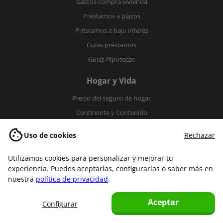
Gastos compra vivienda
Préstamos a plazos
Préstamos a bajo interés
Guías préstamos
Guías hipotecas
Hogar y Vida
Precio del seguro de hogar
Continente y Contenido
Seguros de hogar baratos
Uso de cookies
Rechazar
Guías hogar
Guías vida
Utilizamos cookies para personalizar y mejorar tu
experiencia. Puedes aceptarlas, configurarlas o saber más en
Más guías
nuestra
política de privacidad
.
Fibra y móvil
Aceptar
Configurar
Decesos