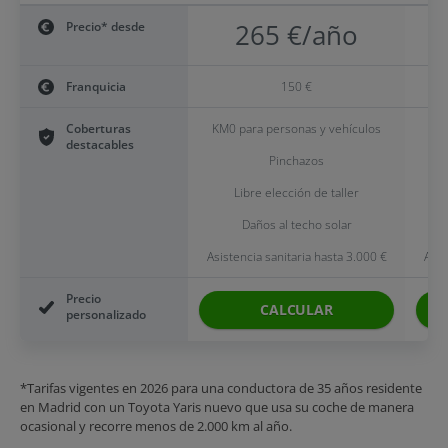
Precio* desde
265 €/año
Franquicia
150 €
Coberturas
KM0 para personas y vehículos
KM0
destacables
Pinchazos
Libre elección de taller
Daños al techo solar
RC 
Asistencia sanitaria hasta 3.000 €
Asis
Precio
CALCULAR
personalizado
*Tarifas vigentes en 2026 para una conductora de 35 años residente
en Madrid con un Toyota Yaris nuevo que usa su coche de manera
ocasional y recorre menos de 2.000 km al año.