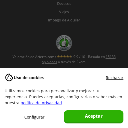
Decesos
Viajes
Impago de Alquiler
Valoración de
Acierto.com
:
9.9
/
10
- Basado en
15133
opiniones
a través de Ekomi
Uso de cookies
Rechazar
Sobre nosotros
Contacto
Utilizamos cookies para personalizar y mejorar tu
experiencia. Puedes aceptarlas, configurarlas o saber más en
Trabaja con nosotros
nuestra
política de privacidad
.
Canal de denuncias
Políticas de seguridad de la
Aceptar
Configurar
información
Política de Privacidad