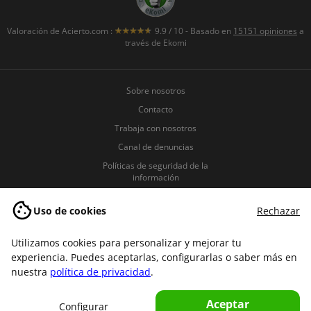
Valoración de
Acierto.com
:
9.9
/
10
- Basado en
15151
opiniones
a
través de Ekomi
Sobre nosotros
Contacto
Trabaja con nosotros
Canal de denuncias
Políticas de seguridad de la
información
Política de Privacidad
Uso de cookies
Rechazar
Política de Cookies
Términos y condiciones
Utilizamos cookies para personalizar y mejorar tu
Aviso legal
experiencia. Puedes aceptarlas, configurarlas o saber más en
nuestra
política de privacidad
.
Copyright © 2007-2026 Acierto.com
Aceptar
Configurar