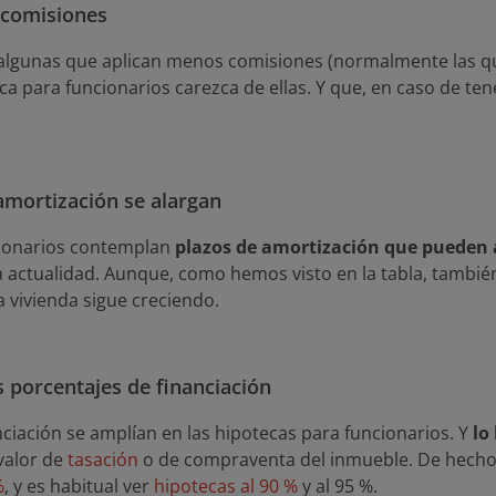
comisiones
algunas que aplican menos comisiones (normalmente las que
ca para funcionarios carezca de ellas. Y que, en caso de ten
amortización se alargan
cionarios contemplan
plazos de amortización que pueden 
 actualidad. Aunque, como hemos visto en la tabla, también
la vivienda sigue creciendo.
 porcentajes de financiación
ciación se amplían en las hipotecas para funcionarios. Y
lo 
valor de
tasación
o de compraventa del inmueble. De hecho,
%
, y es habitual ver
hipotecas al 90 %
y al 95 %.