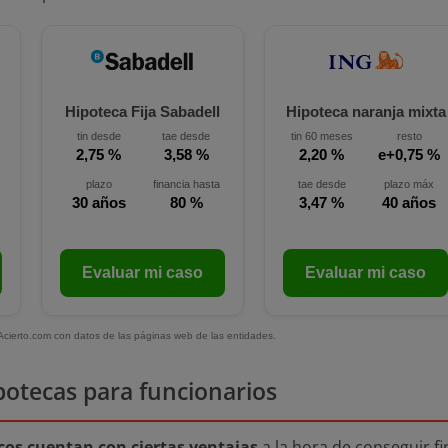
Hipoteca Fija Sabadell
Hipoteca naranja mixta
tin desde
tae desde
tin 60 meses
resto
2,75 %
3,58 %
2,20 %
e+0,75 %
plazo
financia hasta
tae desde
plazo máx
30 años
80 %
3,47 %
40 años
Evaluar mi caso
Evaluar mi caso
Acierto.com con datos de las páginas web de las entidades.
potecas para funcionarios
cos cuentan con ciertas ventajas
a la hora de conseguir f