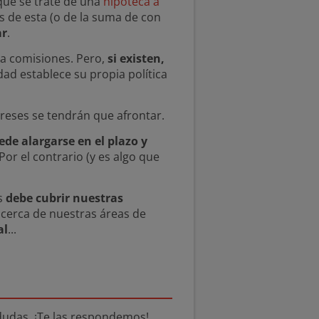
 que se trate de una
hipoteca a
s de esta (o de la suma de con
ar
.
ga comisiones. Pero,
si existen,
dad establece su propia política
reses se tendrán que afrontar.
ede alargarse en el plazo y
 Por el contrario (y es algo que
s
debe cubrir nuestras
s cerca de nuestras áreas de
al
...
dudas. ¡Te las respondemos!