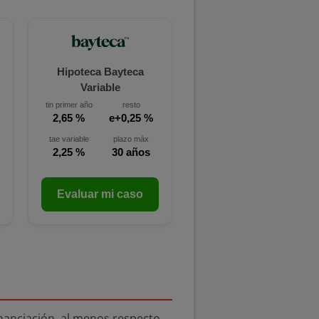
Hipoteca Bayteca
Variable
tin primer año
resto
2,65 %
e+0,25 %
tae variable
plazo máx
2,25 %
30 años
Evaluar mi caso
inanciación, al menos respecto