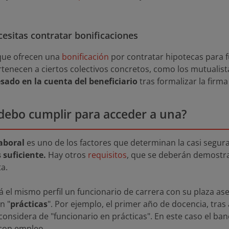
cesitas contratar bonificaciones
que ofrecen una
bonificación
por contratar hipotecas para f
ertenecen a ciertos colectivos concretos, como los mutualis
sado en la cuenta del beneficiario
tras formalizar la firma
 debo cumplir para acceder a una?
laboral
es uno de los factores que determinan la casi segur
 suficiente.
Hay otros
requisitos
, que se deberán demostra
a.
 el mismo perfil un funcionario de carrera con su plaza a
n "
prácticas
". Por ejemplo, el primer año de docencia, tra
 considera de "funcionario en prácticas". En este caso el b
 con empleo.