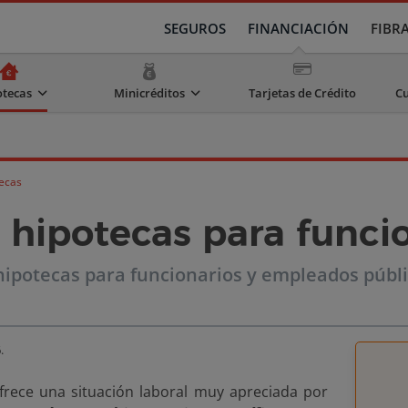
SEGUROS
FINANCIACIÓN
FIBR
otecas
Minicréditos
Tarjetas de Crédito
Cu
ecas
 hipotecas para funci
hipotecas para funcionarios y empleados públic
6
.
ofrece una situación laboral muy apreciada por