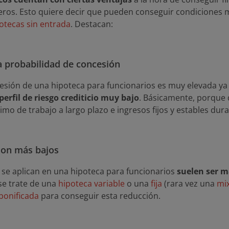
ieros. Esto quiere decir que pueden conseguir condiciones m
otecas sin entrada
. Destacan:
a probabilidad de concesión
esión de una hipoteca para funcionarios es muy elevada ya
perfil de riesgo crediticio muy bajo
. Básicamente, porque 
imo de trabajo a largo plazo e ingresos fijos y estables du
son más bajos
se aplican en una hipoteca para funcionarios
suelen ser m
 se trate de una
hipoteca variable
o una
fija
(rara vez una
mi
bonificada
para conseguir esta reducción.