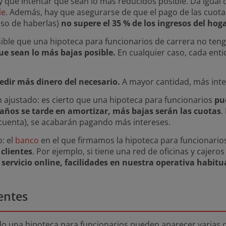
ay que intentar que sean lo más reducidos posible. Da igual
le
. Además, hay que asegurarse de que el pago de las cuota
aso de haberlas)
no supere el 35 % de los ingresos del hog
sible que una hipoteca para funcionarios de carrera no ten
ue sean lo más bajas posible.
En cualquier caso, cada enti
edir más dinero del necesario.
A mayor cantidad, más inte
 ajustado: es cierto que una hipoteca para funcionarios
pu
años se tarde en amortizar, más bajas serán las cuotas
.
uenta), se acabarán pagando más intereses.
: el
banco
en el que firmamos la hipoteca para funcionario
clientes
. Por ejemplo, si tiene una red de oficinas y cajero
servicio online, facilidades en nuestra operativa habitu
entes
o una hipoteca para funcionarios pueden aparecer varias 