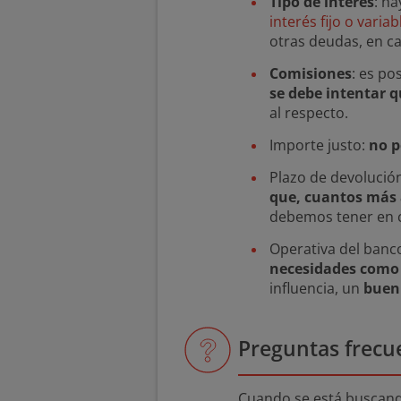
Tipo de interés
: h
interés fijo o variab
otras deudas, en c
Comisiones
: es po
se debe intentar q
al respecto.
Importe justo:
no p
Plazo de devolución
que, cuantos más 
debemos tener en c
Operativa del banco
necesidades como 
influencia, un
buen 
Preguntas frecu
Cuando se está buscand