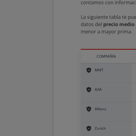
contamos con informació
La siguiente tabla te p
datos del
precio medio
menor a mayor prima.
COMPAÑÍA
MMT
AXA
Allianz
Zurich