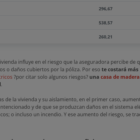
296,67
538,57
260,21
e vivienda influye en el riesgo que la aseguradora percibe de 
os o daños cubiertos por la póliza. Por eso
te costará más
tricos
?por citar solo algunos riesgos?
una
casa de madera
d
.
as de la vivienda y su aislamiento, en el primer caso, aumen
lintencionado y de que se produzcan daños en el sistema el
s; o incluso un incendio. Y ese aumento del riesgo, se tr