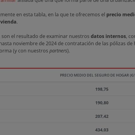
familiar
aislada que una que forma parte de una urbanizaci
mente en esta tabla, en la que te ofrecemos el
precio medi
ivienda
.
as son el resultado de examinar nuestros
datos internos
, c
hasta noviembre de 2024 de contratación de las pólizas de 
forma (y con nuestros
partners
).
PRECIO MEDIO DEL SEGURO DE HOGAR (€
198,75
190,80
207,42
434,03