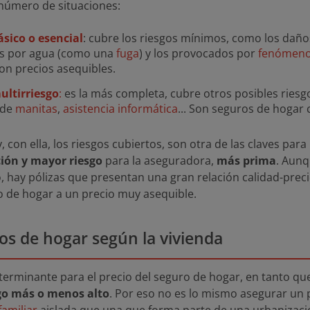
número de situaciones:
sico o esencial
: cubre los riesgos mínimos, como los dañ
os por agua (como una
fuga
) y los provocados por
fenómeno
on precios asequibles.
ultirriesgo
:
es la más completa, cubre otros posibles ries
 de
manitas
,
asistencia informática
... Son seguros de hogar
 con ella, los riesgos cubiertos, son otra de las claves para
ión y mayor riesgo
para la aseguradora,
más prima
. Aunq
 hay pólizas que presentan una gran relación calidad-precio
 de hogar a un precio muy asequible.
os de hogar según la vivienda
determinante para el precio del seguro de hogar, en tanto q
sgo más o menos alto
. Por eso no es lo mismo asegurar un 