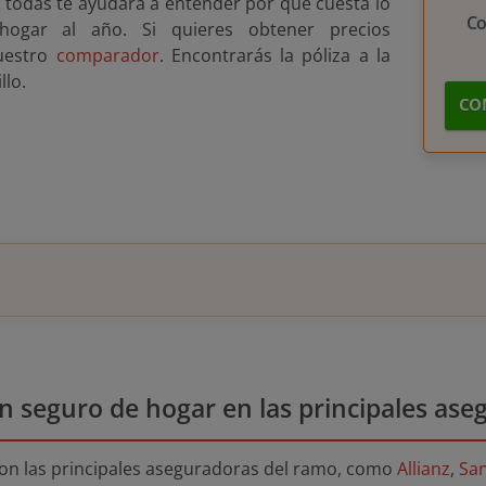
 todas te ayudará a entender por qué cuesta lo
C
ogar al año. Si quieres obtener precios
nuestro
comparador
. Encontrarás la póliza a la
llo.
CO
n seguro de hogar en las principales ase
con las principales aseguradoras del ramo, como
Allianz
,
San