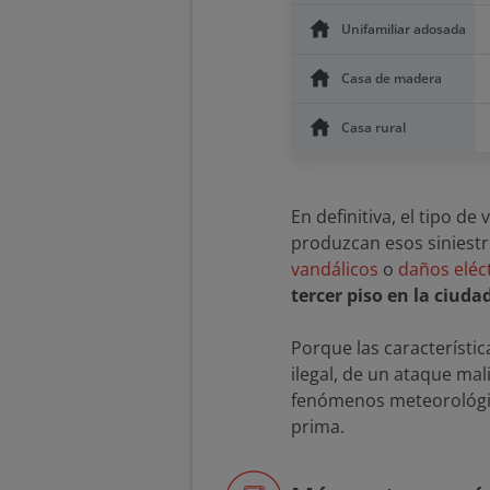
Unifamiliar adosada
Casa de madera
Casa rural
En definitiva, el tipo d
produzcan esos siniestr
vandálicos
o
daños eléc
tercer piso en la ciuda
Porque las característic
ilegal, de un ataque ma
fenómenos meteorológico
prima.