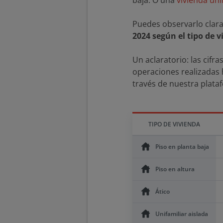
baja. O una
vivienda uni
Puedes observarlo clara
2024 según el tipo de v
Un aclaratorio: las cifr
operaciones realizadas 
través de nuestra plata
TIPO DE VIVIENDA
Piso en planta baja
Piso en altura
Ático
Unifamiliar aislada