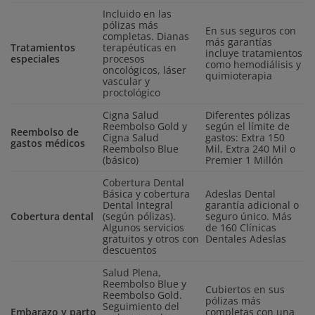
Incluido en las
pólizas más
En sus seguros con
completas. Dianas
más garantías
Tratamientos
terapéuticas en
incluye tratamientos
especiales
procesos
como hemodiálisis y
oncológicos, láser
quimioterapia
vascular y
proctológico
Cigna Salud
Diferentes pólizas
Reembolso Gold y
según el límite de
Reembolso de
Cigna Salud
gastos: Extra 150
gastos médicos
Reembolso Blue
Mil, Extra 240 Mil o
(básico)
Premier 1 Millón
Cobertura Dental
Básica y cobertura
Adeslas Dental
Dental Integral
garantía adicional o
Cobertura dental
(según pólizas).
seguro único. Más
Algunos servicios
de 160 Clínicas
gratuitos y otros con
Dentales Adeslas
descuentos
Salud Plena,
Reembolso Blue y
Cubiertos en sus
Reembolso Gold.
pólizas más
Seguimiento del
Embarazo y parto
completas con una