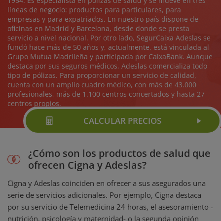
1954. Es especialista en pólizas de salud y se mueve en tres
líneas de negocio: productos para particulares, para
empresas y para expatriados. En nuestro país dispone de
oficinas en Madrid y Barcelona, desde donde se presta
servicio a nivel nacional. Por otro lado, SegurCaixa Adeslas se
fundó hace más de 50 años y, actualmente, está vinculada al
Grupo Mutua Madrileña y participada por CaixaBank. Aunque
destaca por sus seguros médicos, Adeslas comercializa todo
tipo de pólizas. Para proporcionar un servicio de calidad,
cuenta con un amplio cuadro médico, con más de 43.000
profesionales, más de 1.100 centros concertados y hasta 27
centros propios.
CALCULAR PRECIOS
¿Cómo son los productos de salud que
ofrecen Cigna y Adeslas?
Cigna y Adeslas coinciden en ofrecer a sus asegurados una
serie de servicios adicionales. Por ejemplo, Cigna destaca
por su servicio de Telemedicina 24 horas, el asesoramiento -
nutrición, psicología y maternidad- o la segunda opinión