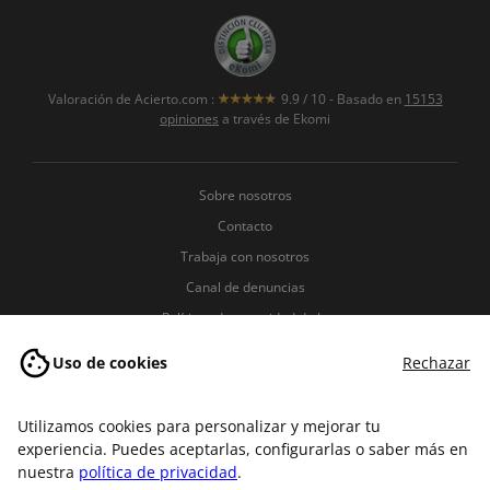
Valoración de
Acierto.com
:
9.9
/
10
- Basado en
15153
opiniones
a través de Ekomi
Sobre nosotros
Contacto
Trabaja con nosotros
Canal de denuncias
Políticas de seguridad de la
información
Uso de cookies
Rechazar
Política de Privacidad
Política de Cookies
Utilizamos cookies para personalizar y mejorar tu
Términos y condiciones
experiencia. Puedes aceptarlas, configurarlas o saber más en
Aviso legal
nuestra
política de privacidad
.