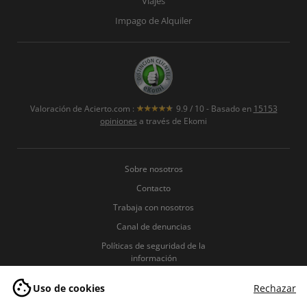
Viajes
Impago de Alquiler
Valoración de
Acierto.com
:
9.9
/
10
- Basado en
15153
opiniones
a través de Ekomi
Sobre nosotros
Contacto
Trabaja con nosotros
Canal de denuncias
Políticas de seguridad de la
información
Política de Privacidad
Uso de cookies
Rechazar
Política de Cookies