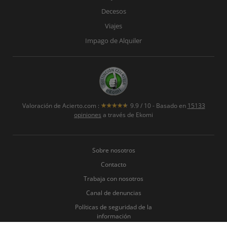
Decesos
Viajes
Impago de Alquiler
Valoración de
Acierto.com
:
9.9
/
10
- Basado en
15133
opiniones
a través de Ekomi
Sobre nosotros
Contacto
Trabaja con nosotros
Canal de denuncias
Políticas de seguridad de la
información