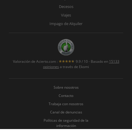
Decesos
Viajes
Impago de Alquiler
Valoración de
Acierto.com
:
9.9
/
10
- Basado en
15133
opiniones
a través de Ekomi
Sobre nosotros
Contacto
Trabaja con nosotros
Canal de denuncias
Políticas de seguridad de la
información