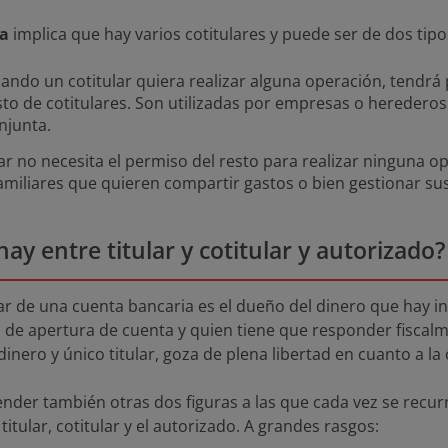
ta
implica que hay varios cotitulares y puede ser de dos tipo
uando un cotitular quiera realizar alguna operación, tendrá
sto de cotitulares. Son utilizadas por empresas o heredero
njunta.
ular no necesita el permiso del resto para realizar ninguna o
familiares que quieren compartir gastos o bien gestionar s
ay entre titular y cotitular y autorizado?
ar de una cuenta bancaria es el dueño del dinero que hay in
o de apertura de cuenta y quien tiene que responder fiscal
 dinero y único titular, goza de plena libertad en cuanto a la 
nder también otras dos figuras a las que cada vez se recur
titular, cotitular y el autorizado. A grandes rasgos: