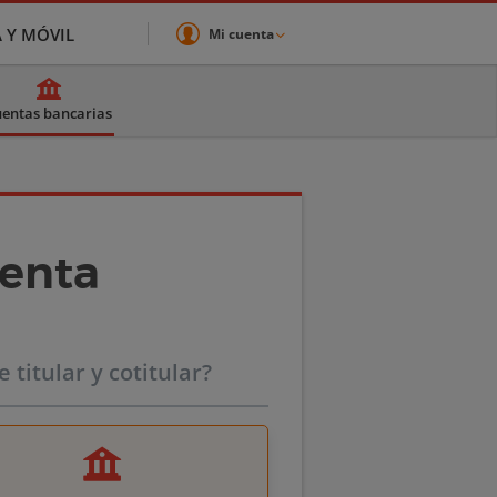
A Y MÓVIL
Mi cuenta
entas bancarias
uenta
titular y cotitular?