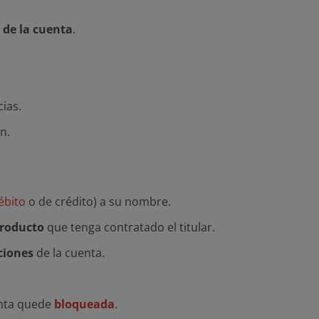
 de la cuenta
.
cias.
n.
ébito
o de crédito) a su nombre.
producto
que tenga contratado el titular.
ciones
de la cuenta.
enta quede
bloqueada
.