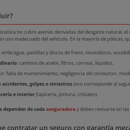
luir?
ecánica no cubre averías derivadas del desgaste natural, el
n uso inadecuado del vehículo. En la mayoría de pólizas, 
: embrague, pastillas y discos de freno, neumáticos, escobill
dinario
: cambios de aceite, filtros, correas, líquidos.
or: falta de mantenimiento, negligencia del conductor, mo
e
accidentes, golpes o siniestros
(eso corresponde al segur
cería e interior
(tapicería, pintura, cristales).
as dependen de cada
aseguradora
y deben revisarse en las
e contratar un seguro con garantía mec