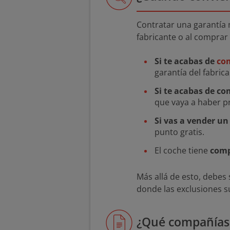
Contratar una garantía 
fabricante o al comprar 
Si te acabas de
co
garantía del fabrica
Si te acabas de c
que vaya a haber pr
Si vas a vender u
punto gratis.
El coche tiene
comp
Más allá de esto, debes
donde las exclusiones s
¿Qué compañías 