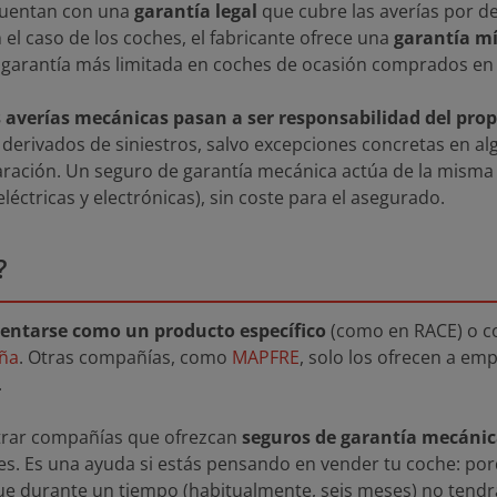
cuentan con una
garantía legal
que cubre las averías por d
el caso de los coches, el fabricante ofrece una
garantía m
 garantía más limitada en coches de ocasión comprados en
s averías mecánicas pasan a ser responsabilidad del prop
derivados de siniestros, salvo excepciones concretas en a
aración. Un seguro de garantía mecánica actúa de la misma
léctricas y electrónicas), sin coste para el asegurado.
?
sentarse como un producto específico
(como en RACE) o c
ña
. Otras compañías, como
MAPFRE
, solo los ofrecen a emp
.
rar compañías que ofrezcan
seguros de garantía mecáni
es. Es una ayuda si estás pensando en vender tu coche: por
que durante un tiempo (habitualmente, seis meses) no tend