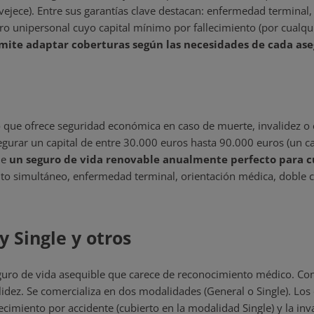
ejece). Entre sus garantías clave destacan: enfermedad terminal
ro unipersonal cuyo capital mínimo por fallecimiento (por cualqui
ermite adaptar coberturas según las necesidades de cada as
o que ofrece seguridad económica en caso de muerte, invalidez o 
gurar un capital de entre 30.000 euros hasta 90.000 euros (un ca
de
un seguro de vida renovable anualmente perfecto para cu
to simultáneo, enfermedad terminal, orientación médica, doble capi
y Single y otros
guro de vida asequible que carece de reconocimiento médico. Con 
idez. Se comercializa en dos modalidades (General o Single). Los 
lecimiento por accidente (cubierto en la modalidad Single) y la in