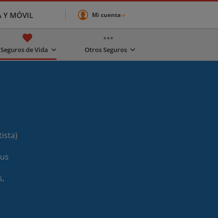
A Y MÓVIL
Mi cuenta
Seguros de Vida
Otros Seguros
tista
)
sus
s,