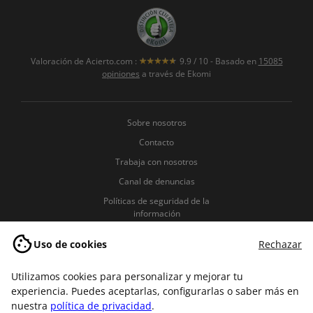
Valoración de
Acierto.com
:
9.9
/
10
- Basado en
15085
opiniones
a través de Ekomi
Sobre nosotros
Contacto
Trabaja con nosotros
Canal de denuncias
Políticas de seguridad de la
información
Política de Privacidad
Uso de cookies
Rechazar
Política de Cookies
Términos y condiciones
Utilizamos cookies para personalizar y mejorar tu
experiencia. Puedes aceptarlas, configurarlas o saber más en
Aviso legal
nuestra
política de privacidad
.