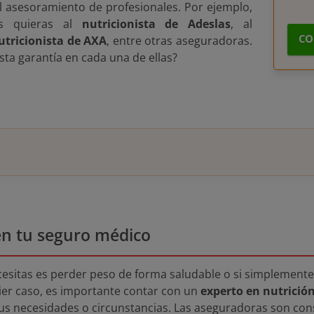
l asesoramiento de profesionales. Por ejemplo,
es quieras al
nutricionista de Adeslas
, al
CO
utricionista de AXA
, entre otras aseguradoras.
ta garantía en cada una de ellas?
 en tu seguro médico
ecesitas es perder peso de forma saludable o si simplemen
ier caso, es importante contar con un
experto en nutrició
us necesidades o circunstancias. Las aseguradoras son cons