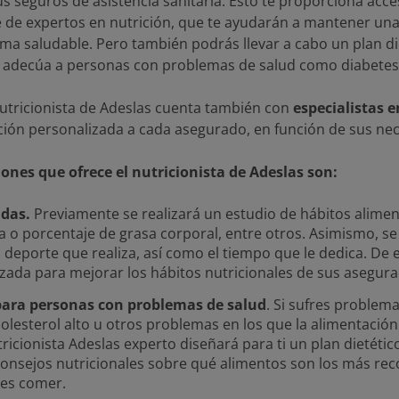
sus seguros de asistencia sanitaria. Esto te proporciona ac
 de expertos en nutrición, que te ayudarán a mantener un
rma saludable. Pero también podrás llevar a cabo un plan di
s adecúa a personas con problemas de salud como diabetes, 
nutricionista de Adeslas cuenta también con
especialistas 
ción personalizada a cada asegurado, en función de sus ne
ones que ofrece el nutricionista de Adeslas son:
adas.
Previamente se realizará un estudio de hábitos alime
a o porcentaje de grasa corporal, entre otros. Asimismo, se
y el deporte que realiza, así como el tiempo que le dedica. D
zada para mejorar los hábitos nutricionales de sus asegur
 para personas con problemas de salud
. Si sufres problem
 colesterol alto u otros problemas en los que la alimentación
ricionista Adeslas experto diseñará para ti un plan dietétic
consejos nutricionales sobre qué alimentos son los más rec
des comer.