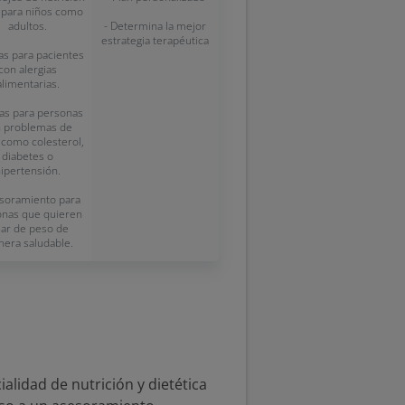
 para niños como
adultos.
- Determina la mejor
estrategia terapéutica
tas para pacientes
con alergias
alimentarias.
tas para personas
 problemas de
 como colesterol,
diabetes o
ipertensión.
esoramiento para
onas que quieren
jar de peso de
era saludable.
ialidad de nutrición y dietética