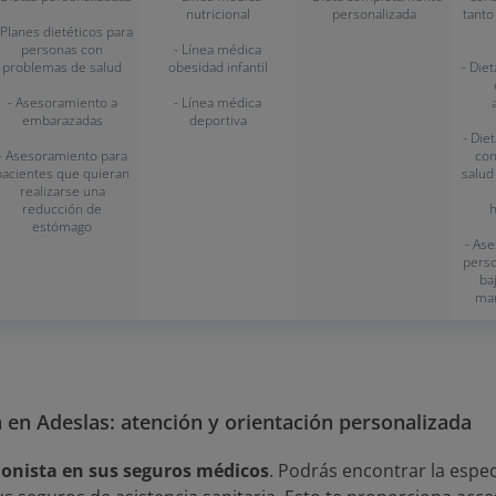
nutricional
personalizada
tanto
 Planes dietéticos para
personas con
- Línea médica
problemas de salud
obesidad infantil
- Die
- Asesoramiento a
- Línea médica
embarazadas
deportiva
- Die
- Asesoramiento para
con
pacientes que quieran
salud
realizarse una
reducción de
h
estómago
- As
pers
ba
man
ta en Adeslas: atención y orientación personalizada
cionista en sus seguros médicos
. Podrás encontrar la espec