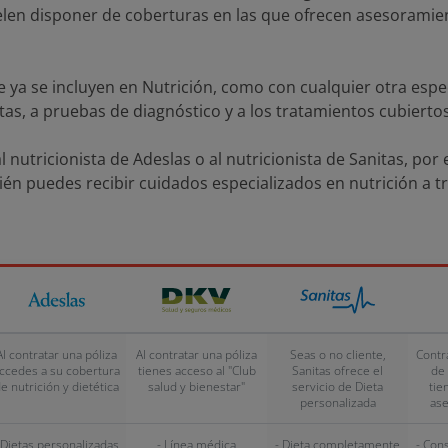
en disponer de coberturas en las que ofrecen asesoramient
e ya se incluyen en Nutrición, como con cualquier otra espe
stas, a pruebas de diagnóstico y a los tratamientos cubierto
al nutricionista de Adeslas o al nutricionista de Sanitas, por
én puedes recibir cuidados especializados en nutrición a t
Al contratar una póliza
Al contratar una póliza
Seas o no cliente,
Contr
ccedes a su cobertura
tienes acceso al "Club
Sanitas ofrece el
de 
e nutrición y dietética
salud y bienestar"
servicio de Dieta
tie
personalizada
ase
 Dietas personalizadas
- Línea médica
- Dieta completamente
- Con