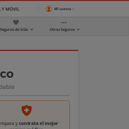
A Y MÓVIL
Mi cuenta
Seguros de Vida
Otros Seguros
ico
udable
ompara y
contrata el mejor