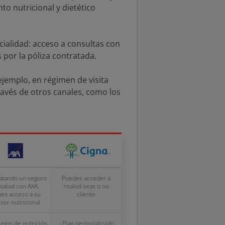
o nutricional y dietético
cialidad: acceso a consultas con
s por la póliza contratada.
 ejemplo, en régimen de visita
ravés de otros canales, como los
atando un seguro
Puedes acceder a
salud con AXA,
+salud seas o no
nes acceso a su
cliente
sor nutricional
sejos de nutrición
- Plan personalizado