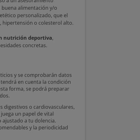
ceso a un asesoramiento
a buena alimentación y/o
etético personalizado, que el
hipertensión o colesterol alto.
en nutrición deportiva
,
cesidades concretas.
nticios y se comprobarán datos
 tendrá en cuenta la condición
e esta forma, se podrá preparar
ados.
as digestivos o cardiovasculares,
 juega un papel de vital
o ajustado a tu dolencia.
omendables y la periodicidad