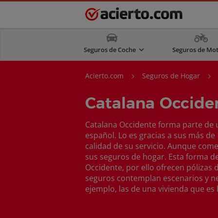
Seguros de Coche
Seguros de Mo
Acierto.com
Seguros de Hogar
Catalana Occide
Catalana Occidente forma parte de
español. Lo es gracias a sus más de 
calidad de su servicio. Aunque come
sus seguros de hogar. Esta forma de 
Occidente, por ello ofrecen pólizas 
seguros contemplan escenarios y 
ejemplo, las de una vivienda que es