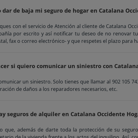
dar de baja mi seguro de hogar en Catalana Occ
s con el servicio de Atención al cliente de Catalana Occid
añía por escrito y así notificar tu deseo de no renovar t
tal, fax o correo electrónico- y que respetes el plazo para
cer si quiero comunicar un siniestro con Catalan
comunicar un siniestro. Solo tienes que llamar al 902 105 7
loración de daños a los reparadores necesarios, etc.
ay seguros de alquiler en Catalana Occidente Hog
uro que, además de darte toda la protección de su seguro
tario de la vivienda frente a los actos del inquilino. Así, 