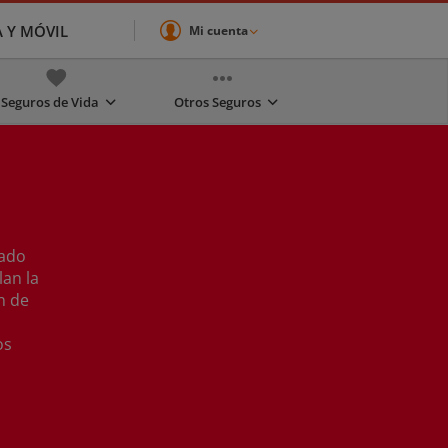
A Y MÓVIL
Mi cuenta
Seguros de Vida
Otros Seguros
cado
lan la
n de
os