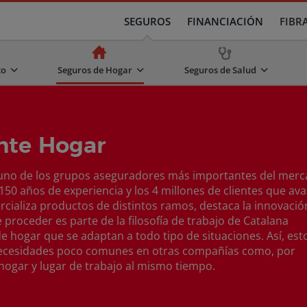
SEGUROS
FINANCIACIÓN
FIBR
to
Seguros de Hogar
Seguros de Salud
nte Hogar
 uno de los grupos aseguradores más importantes del mer
150 años de experiencia y los 4 millones de clientes que ava
rcializa productos de distintos ramos, destaca la innovació
proceder es parte de la filosofía de trabajo de Catalana
de hogar que se adaptan a todo tipo de situaciones. Así, est
necesidades poco comunes en otras compañías como, por
 hogar y lugar de trabajo al mismo tiempo.