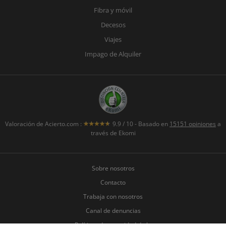
Fibra y móvil
Decesos
Viajes
Impago de Alquiler
Valoración de
Acierto.com
:
9.9
/
10
- Basado en
15151
opiniones
a
través de Ekomi
Sobre nosotros
Contacto
Trabaja con nosotros
Canal de denuncias
Políticas de seguridad de la