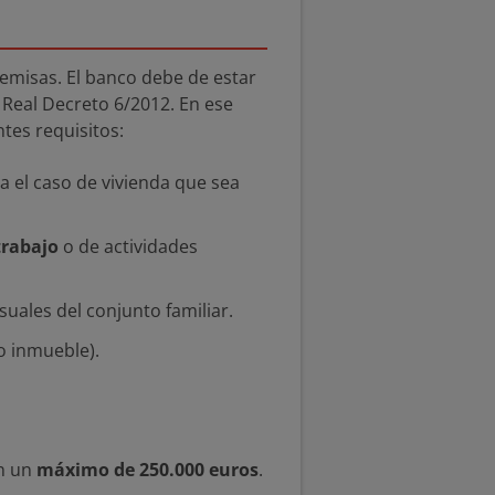
emisas. El banco debe de estar
 Real Decreto 6/2012. En ese
ntes requisitos:
 el caso de vivienda que sea
trabajo
o de actividades
uales del conjunto familiar.
o inmueble).
on un
máximo de 250.000 euros
.