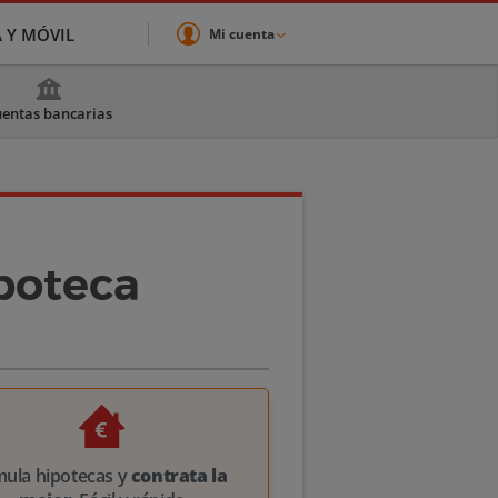
A Y MÓVIL
Mi cuenta
entas bancarias
ipoteca
mula hipotecas y
contrata la