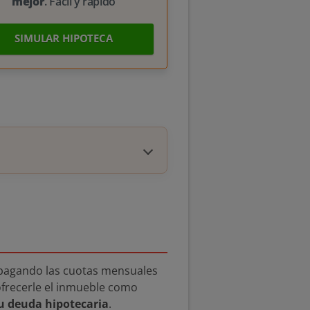
mejor
. Fácil y rápido
SIMULAR HIPOTECA
 pagando las cuotas mensuales
ofrecerle el inmueble como
u deuda hipotecaria
.