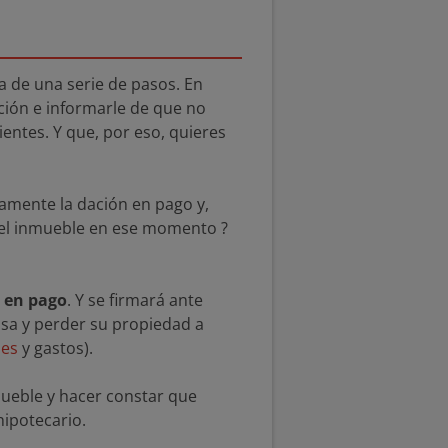
a de una serie de pasos. En
ación e informarle de que no
ntes. Y que, por eso, quieres
amente la dación en pago y,
r del inmueble en ese momento ?
n en pago
. Y se firmará ante
sa y perder su propiedad a
ses
y gastos).
mueble y hacer constar que
ipotecario.