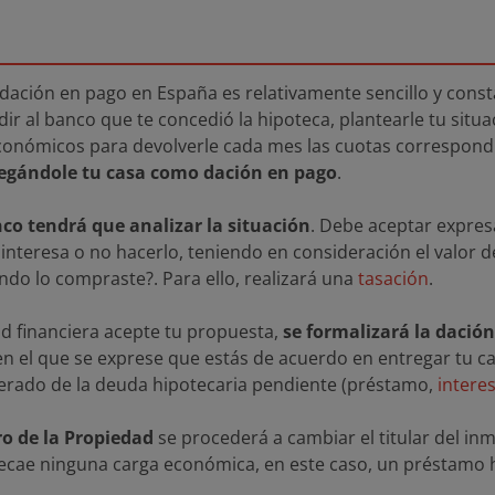
 dación en pago en España es relativamente sencillo y const
ir al banco que te concedió la hipoteca, plantearle tu situ
onómicos para devolverle cada mes las cuotas correspondie
regándole tu casa como dación en pago
.
nco tendrá que analizar la situación
. Debe aceptar expres
le interesa o no hacerlo, teniendo en consideración el valo
ndo lo compraste?. Para ello, realizará una
tasación
.
ad financiera acepte tu propuesta,
se formalizará la dació
 el que se exprese que estás de acuerdo en entregar tu ca
rado de la deuda hipotecaria pendiente (préstamo,
intere
ro de la Propiedad
se procederá a cambiar el titular del in
ecae ninguna carga económica, en este caso, un préstamo h