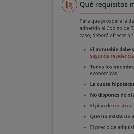
Qué requisitos 
Para que prospere la da
adherido al Código de B
caso, deberá ofrecer a s
El inmueble debe s
segunda residencia
Todos los miembros
económicas.
La cuota hipotecar
No dispones de ot
El plan de
reestruc
Que no exista un 
El precio de adquis