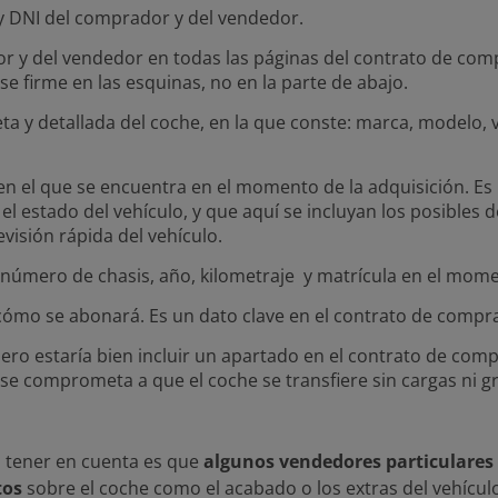
y DNI del comprador y del vendedor.
r y del vendedor en todas las páginas del contrato de comp
 firme en las esquinas, no en la parte de abajo.
a y detallada del coche, en la que conste: marca, modelo, 
n el que se encuentra en el momento de la adquisición. Es 
l estado del vehículo, y que aquí se incluyan los posibles
visión rápida del vehículo.
: número de chasis, año, kilometraje y matrícula en el mom
cómo se abonará. Es un dato clave en el contrato de compr
pero estaría bien incluir un apartado en el contrato de comp
 se comprometa a que el coche se transfiere sin cargas ni
 tener en cuenta es que
algunos vendedores particulares
tos
sobre el coche como el acabado o los extras del vehícul