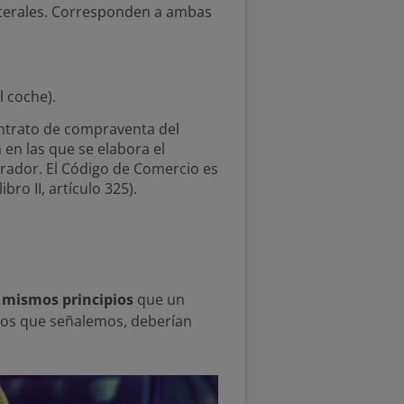
aterales. Corresponden a ambas
l coche).
contrato de compraventa del
a en las que se elabora el
prador. El Código de Comercio es
ro II, artículo 325).
s mismos principios
que un
ctos que señalemos, deberían