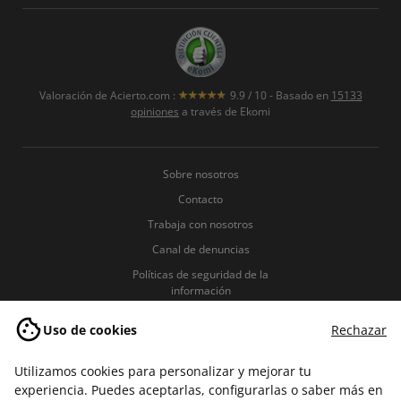
Valoración de
Acierto.com
:
9.9
/
10
- Basado en
15133
opiniones
a través de Ekomi
Sobre nosotros
Contacto
Trabaja con nosotros
Canal de denuncias
Políticas de seguridad de la
información
Política de Privacidad
Uso de cookies
Rechazar
Política de Cookies
Términos y condiciones
Utilizamos cookies para personalizar y mejorar tu
experiencia. Puedes aceptarlas, configurarlas o saber más en
Aviso legal