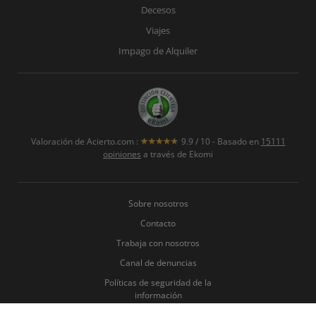
Decesos
Viajes
Impago de Alquiler
Valoración de
Acierto.com
:
9.9
/
10
- Basado en
15111
opiniones
a través de Ekomi
Sobre nosotros
Contacto
Trabaja con nosotros
Canal de denuncias
Políticas de seguridad de la
información
Política de Privacidad