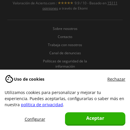
Valoración de
Acierto.com
:
9.9
/
10
- Basado en
15111
opiniones
a través de Ekomi
Sobre nosotros
Contacto
Trabaja con nosotros
Canal de denuncias
Políticas de seguridad de la
información
Política de Privacidad
Uso de cookies
Rechazar
Política de Cookies
Términos y condiciones
Utilizamos cookies para personalizar y mejorar tu
experiencia. Puedes aceptarlas, configurarlas o saber más en
Aviso legal
nuestra
política de privacidad
.
Aceptar
Configurar
Copyright © 2007-2026 Acierto.com