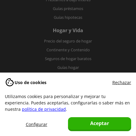
Guías préstamos
Guías hipotecas
Hogar y Vida
Precio del seguro de hogar
Continente y Contenido
Seguros de hogar baratos
Guías hogar
Guías vida
Uso de cookies
Rechazar
Más guías
Utilizamos cookies para personalizar y mejorar tu
Fibra y móvil
experiencia. Puedes aceptarlas, configurarlas o saber más en
nuestra
política de privacidad
.
Decesos
Viajes
Aceptar
Configurar
Impago de Alquiler