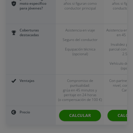
moto específico
años si figuran como
años si figu
para jóvenes?
conductor principal
conductor pr
Coberturas
Asistencia en viaje
Asistencia en vi
destacadas
en 45 min
Seguro del conductor
Invalidez pe
Equipación técnica
parcial con un 
(opcional)
2.500 
Vehículo de su
(opcion
Ventajas
Compromiso de
Con partners 
puntualidad:
nivel, como
grúa en 45 minutos y
Cargla
peritaje en 24 horas
(o compensación de 100 €)
Precio
CALCULAR
CALCU