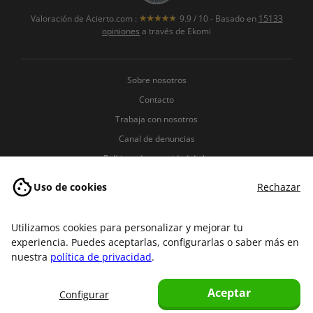
Valoración de
Acierto.com
:
9.9
/
10
- Basado en
15133
opiniones
a través de Ekomi
Sobre nosotros
Contacto
Trabaja con nosotros
Canal de denuncias
Políticas de seguridad de la
información
Uso de cookies
Rechazar
Política de Privacidad
Política de Cookies
Utilizamos cookies para personalizar y mejorar tu
Términos y condiciones
experiencia. Puedes aceptarlas, configurarlas o saber más en
Aviso legal
nuestra
política de privacidad
.
Aceptar
Configurar
Copyright © 2007-2026 Acierto.com