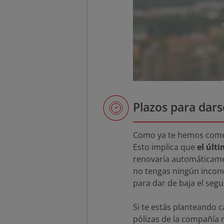
Plazos para dars
Como ya te hemos coment
Esto implica que
el últ
renovaría automáticamen
no tengas ningún inconv
para dar de baja el segu
Si te estás planteando 
pólizas de la compañía n