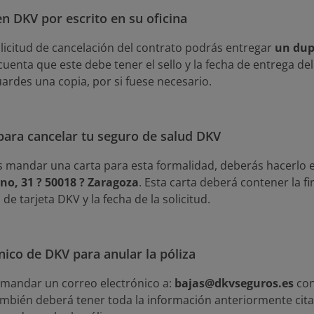
en DKV por escrito en su oficina
licitud de cancelación del contrato podrás entregar
un dup
 cuenta que este debe tener el sello y la fecha de entrega 
rdes una copia, por si fuese necesario.
para cancelar tu seguro de salud DKV
s mandar una carta para esta formalidad, deberás hacerlo 
o, 31 ? 50018 ? Zaragoza
. Esta carta deberá contener la f
de tarjeta DKV y la fecha de la solicitud.
nico de DKV para anular la póliza
s mandar un correo electrónico a:
bajas@dkvseguros.es
con
ambién deberá tener toda la información anteriormente cit