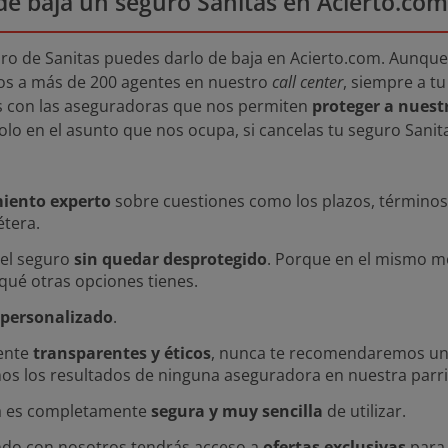
de baja un seguro Sanitas en Acierto.com
ro de Sanitas puedes darlo de baja en Acierto.com. Aunqu
os a más de 200 agentes en nuestro
call center
, siempre a t
s con las aseguradoras que nos permiten
proteger a nuestr
Solo en el asunto que nos ocupa, si cancelas tu seguro Sanit
iento experto
sobre cuestiones como los plazos, términos 
étera.
 el seguro
sin quedar desprotegido
. Porque en el mismo m
ué otras opciones tienes.
 personalizado
.
ente
transparentes y éticos
, nunca te recomendaremos un
s los resultados de ninguna aseguradora en nuestra parril
a es completamente
segura y muy sencilla
de utilizar.
ndo con nosotros tendrás acceso a
ofertas exclusivas
para 