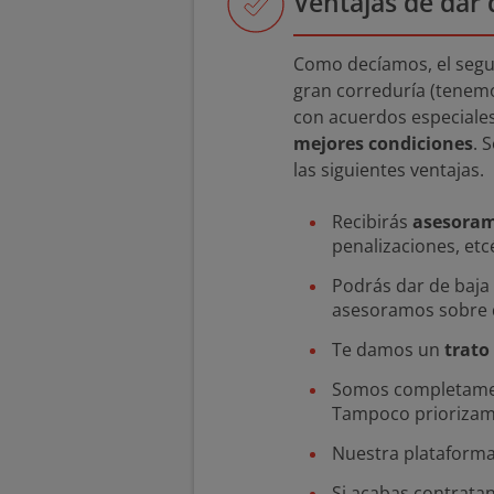
Ventajas de dar 
Como decíamos, el segu
gran correduría (tenem
con acuerdos especiale
mejores condiciones
. 
las siguientes ventajas.
Recibirás
asesoram
penalizaciones, etc
Podrás dar de baja
asesoramos sobre q
Te damos un
trato
Somos completam
Tampoco priorizamo
Nuestra plataform
Si acabas contrata