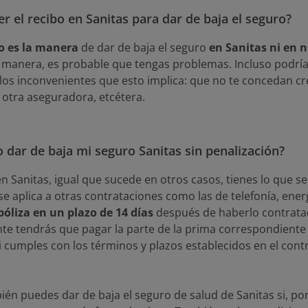
r el recibo en Sanitas para dar de baja el seguro?
o es la manera
de dar de baja el seguro
en Sanitas ni en
a manera, es probable que tengas problemas. Incluso podrías
os inconvenientes que esto implica: que no te concedan cr
 otra aseguradora, etcétera.
dar de baja mi seguro Sanitas sin penalización?
en Sanitas, igual que sucede en otros casos, tienes lo que
e aplica a otras contrataciones como las de telefonía, energ
póliza en un plazo de 14 días
después de haberlo contratad
 tendrás que pagar la parte de la prima correspondiente 
i cumples con los términos y plazos establecidos en el con
ién puedes dar de baja el seguro de salud de Sanitas si, po