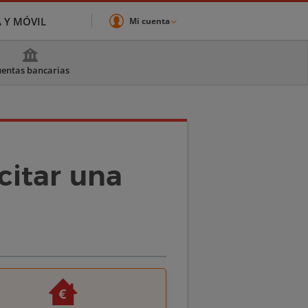
A Y MÓVIL
Mi cuenta
entas bancarias
icitar una