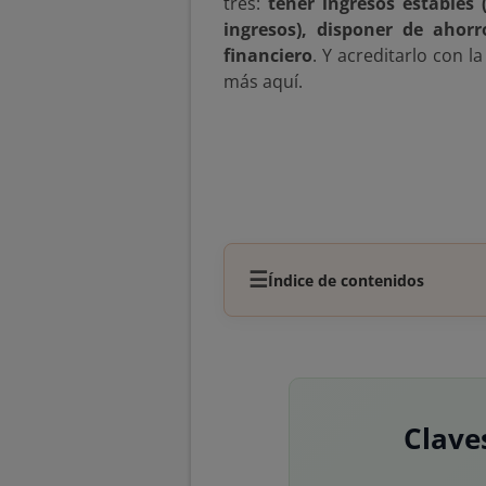
tres:
tener ingresos estables 
ingresos), disponer de ahorr
financiero
. Y acreditarlo con 
más aquí.
☰
Índice de contenidos
Clave