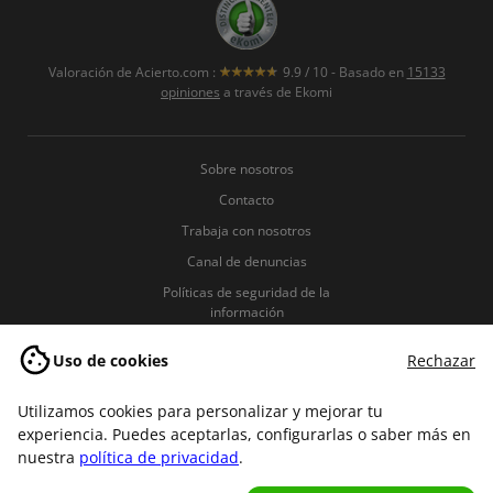
Valoración de
Acierto.com
:
9.9
/
10
- Basado en
15133
opiniones
a través de Ekomi
Sobre nosotros
Contacto
Trabaja con nosotros
Canal de denuncias
Políticas de seguridad de la
información
Política de Privacidad
Uso de cookies
Rechazar
Política de Cookies
Términos y condiciones
Utilizamos cookies para personalizar y mejorar tu
experiencia. Puedes aceptarlas, configurarlas o saber más en
Aviso legal
nuestra
política de privacidad
.