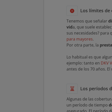
Los límites de
Tenemos que señalar
d
vid
a, que suele estable
sus necesidades? para 
para mayores
.
Por otra parte, la
presta
Lo habitual es que algu
ejemplo: tanto en
DKV V
antes de los 70 años. El
Los períodos d
Algunas de las cobertura
un período de tiempo
d
asegurado. El período d