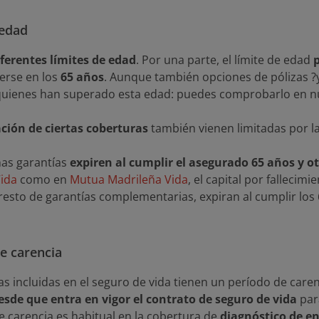
 edad
iferentes límites de edad
. Por una parte, el límite de edad
cerse en los
65 años
. Aunque también opciones de pólizas ?y
quienes han superado esta edad: puedes comprobarlo en n
ción de ciertas coberturas
también vienen limitadas por l
nas garantías
expiren al cumplir el asegurado 65 años y otr
ida
como en
Mutua Madrileña Vida
, el capital por fallecim
 resto de garantías complementarias, expiran al cumplir los
e carencia
s incluidas en el seguro de vida tienen un período de caren
esde que entra en vigor el contrato de seguro de vida
para
e carencia es habitual en la cobertura de
diagnóstico de e