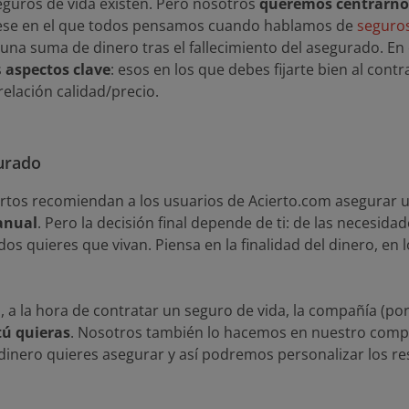
eguros de vida existen. Pero nosotros
queremos centrarnos
 ese en el que todos pensamos cuando hablamos de
seguros
r una suma de dinero tras el fallecimiento del asegurado. E
s
aspectos clave
: esos en los que debes fijarte bien al cont
relación calidad/precio.
gurado
rtos recomiendan a los usuarios de Acierto.com asegurar 
 anual
. Pero la decisión final depende de ti: de las necesida
 quieres que vivan. Piensa en la finalidad del dinero, en l
, a la hora de contratar un seguro de vida, la compañía (por
tú quieras
. Nosotros también lo hacemos en nuestro compa
dinero quieres asegurar y así podremos personalizar los res