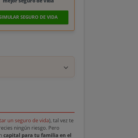
mejor seguro de vida
SIMULAR SEGURO DE VIDA
tar un seguro de vida
), tal vez te
recies ningún riesgo. Pero
n
capital para tu familia en el