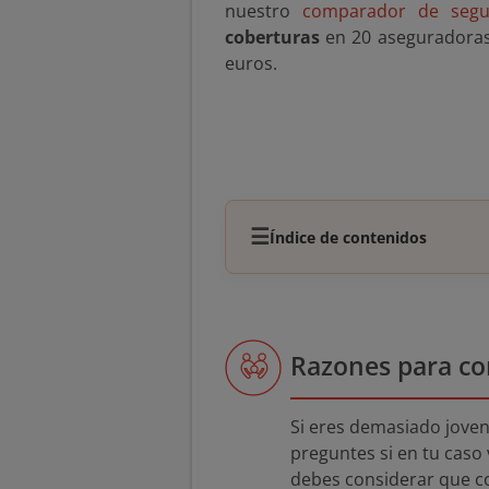
nuestro
comparador de segu
coberturas
en 20 aseguradoras.
euros.
☰
Índice de contenidos
Razones para co
Si eres demasiado jove
preguntes si en tu caso
debes considerar que c