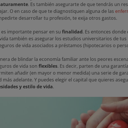
ematuramente
. Es también asegurarte de que tendrás un r
jar. O en caso de que te diagnostiquen alguna de las
enfer
edirte desarrollar tu profesión, te exija otros gastos.
, es importante pensar en su
finalidad
. Es entonces donde 
ida también es asegurar los estudios universitarios de tus h
 seguros de vida asociados a préstamos (hipotecarios o pers
anera de blindar la economía familiar ante los peores escen
eguros de vida son
flexibles
. Es decir, parten de una garantía
ermiten añadir (en mayor o menor medida) una serie de ga
más adelante. Y puedes elegir el capital que quieres asegu
sidades y estilo de vida
.