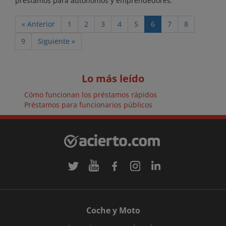
préstamos para autónomos y emprendedores.
« Anterior
1
2
3
4
5
6
7
8
9
Siguiente »
Lo más leído
Cómo funcionan los préstamos rápidos
Préstamos para funcionarios públicos
Coche y Moto