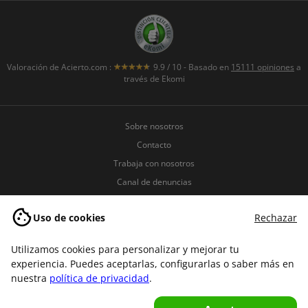
Valoración de
Acierto.com
:
9.9
/
10
- Basado en
15111
opiniones
a
través de Ekomi
Sobre nosotros
Contacto
Trabaja con nosotros
Canal de denuncias
Políticas de seguridad de la
información
Uso de cookies
Rechazar
Política de Privacidad
Utilizamos cookies para personalizar y mejorar tu
Política de Cookies
experiencia. Puedes aceptarlas, configurarlas o saber más en
Términos y condiciones
nuestra
política de privacidad
.
Aviso legal