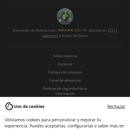
Valoración de
Acierto.com
:
9.9
/
10
- Basado en
15111
opiniones
a través de Ekomi
Sobre nosotros
Contacto
Trabaja con nosotros
Canal de denuncias
Políticas de seguridad de la
información
Política de Privacidad
Uso de cookies
Rechazar
Política de Cookies
Términos y condiciones
Utilizamos cookies para personalizar y mejorar tu
experiencia. Puedes aceptarlas, configurarlas o saber más en
Aviso legal