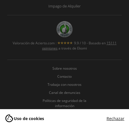
Impago de Alquiler
Valoración de
Acierto.com
:
9.9
/
10
- Basado en
15111
opiniones
a través de Ekomi
Sobre nosotros
Contacto
Trabaja con nosotros
Canal de denuncias
Políticas de seguridad de la
información
Política de Privacidad
Uso de cookies
Rechazar
Política de Cookies