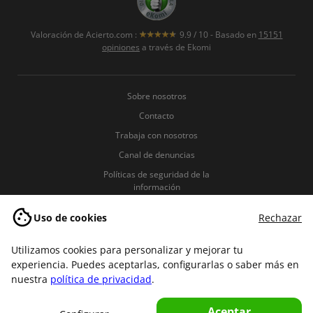
Valoración de
Acierto.com
:
9.9
/
10
- Basado en
15151
opiniones
a través de Ekomi
Sobre nosotros
Contacto
Trabaja con nosotros
Canal de denuncias
Políticas de seguridad de la
información
Política de Privacidad
Uso de cookies
Rechazar
Política de Cookies
Términos y condiciones
Utilizamos cookies para personalizar y mejorar tu
experiencia. Puedes aceptarlas, configurarlas o saber más en
Aviso legal
nuestra
política de privacidad
.
Aceptar