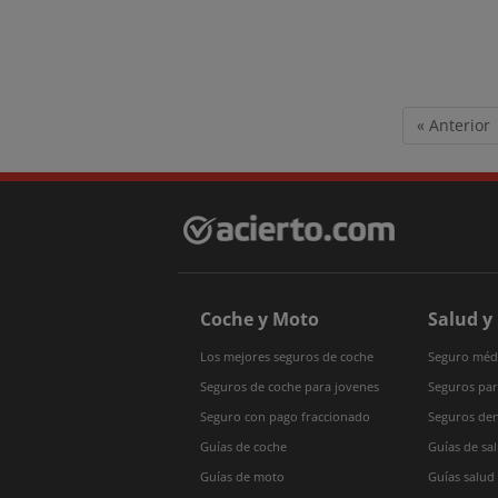
« Anterior
Coche y Moto
Salud y
Los mejores seguros de coche
Seguro médi
Seguros de coche para jovenes
Seguros par
Seguro con pago fraccionado
Seguros den
Guías de coche
Guías de sa
Guías de moto
Guías salud