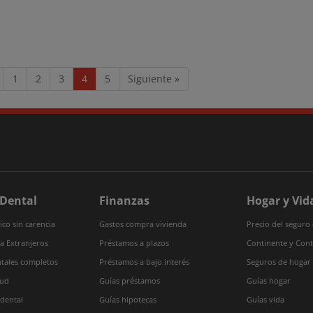
1
2
3
4
5
Siguiente »
 Dental
Finanzas
Hogar y Vid
co sin carencia
Gastos compra vivienda
Precio del seguro
a Extranjeros
Préstamos a plazos
Continente y Con
tales completos
Préstamos a bajo interés
Seguros de hogar
lud
Guías préstamos
Guías hogar
 dental
Guías hipotecas
Guías vida