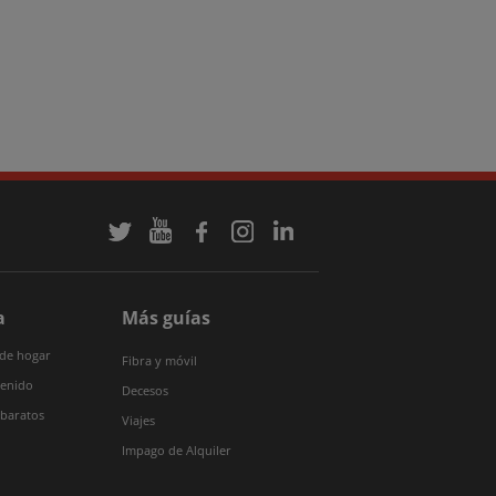
a
Más guías
 de hogar
Fibra y móvil
tenido
Decesos
 baratos
Viajes
Impago de Alquiler