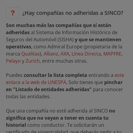
¿Hay compañías no adheridas a SINCO?
Son muchas más las compañías que sí están
adheridas
al Sistema de Información Histórico de
Seguros del Automóvil (SISHA)
y que se mantienen
operativas
, como Admiral Europe (propietaria de la
marca
Qualitas
),
Allianz
,
AXA
,
Línea Directa
,
MAPFRE
,
Pelayo
y
Zurich
, entre muchas otras.
Puedes
consultar la lista completa
entrando a
este
enlace a la web de UNESPA
. Solo tienes que
pinchar
en "Listado de entidades adheridas"
para conocer
todas las entidades.
Que una compañía no esté adherida al SINCO
no
significa que no vayan a tener en cuenta tu
historial
como conductor. Te solicitarán un
certificado de siniestralidad, que deberás pedir a tu