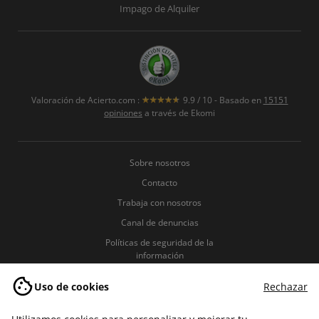
Impago de Alquiler
Valoración de
Acierto.com
:
9.9
/
10
- Basado en
15151
opiniones
a través de Ekomi
Sobre nosotros
Contacto
Trabaja con nosotros
Canal de denuncias
Políticas de seguridad de la
información
Política de Privacidad
Uso de cookies
Rechazar
Política de Cookies
Términos y condiciones