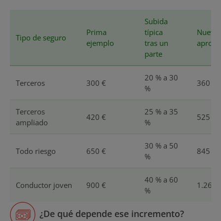
Subida
Prima
típica
Nueva 
Tipo de seguro
ejemplo
tras un
aprox.
parte
20 % a 30
Terceros
300 €
360 € 
%
Terceros
25 % a 35
420 €
525 € 
ampliado
%
30 % a 50
Todo riesgo
650 €
845 € 
%
40 % a 60
Conductor joven
900 €
1.260 
%
¿De qué depende ese incremento?