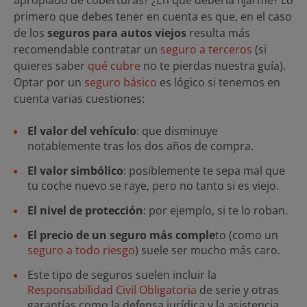
apropiado de coberturas? ¿En qué debería fijarme? Lo
primero que debes tener en cuenta es que, en el caso
de los
seguros para autos viejos
resulta más
recomendable contratar un
seguro a terceros
(si
quieres saber
qué cubre
no te pierdas nuestra guía).
Optar por un
seguro básico
es lógico si tenemos en
cuenta varias cuestiones:
El valor del vehículo
: que disminuye
notablemente tras los dos años de compra.
El valor simbólico
: posiblemente te sepa mal que
tu coche nuevo se raye, pero no tanto si es viejo.
El nivel de protección
: por ejemplo, si te lo roban.
El precio de un seguro más comple
to (como un
seguro a todo riesgo
) suele ser mucho más caro.
Este tipo de seguros suelen incluir la
Responsabilidad Civil Obligatoria
de serie y otras
garantías como la defensa jurídica y la asistencia