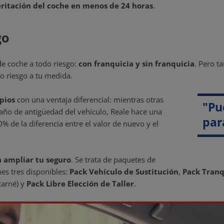
ritación del coche en menos de 24 horas
.
go
e coche a todo riesgo:
con franquicia y sin franquicia
. Pero t
o riesgo a tu medida.
pios
con una ventaja diferencial: mientras otras
"Pu
 año de antigüedad del vehículo, Reale hace una
par
% de la diferencia entre el valor de nuevo y el
 ampliar tu seguro
. Se trata de paquetes de
nes tres disponibles:
Pack Vehículo de Sustitución
,
Pack Tranq
carné) y
Pack Libre Elección de Taller
.