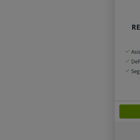
RE
Asi
Def
Seg