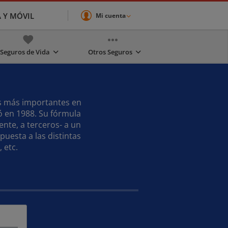
A Y MÓVIL
Mi cuenta
Seguros de Vida
Otros Seguros
as más importantes en
ó en 1988. Su fórmula
nte, a terceros- a un
uesta a las distintas
 etc.