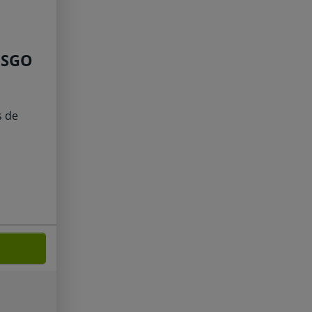
ESGO
s de