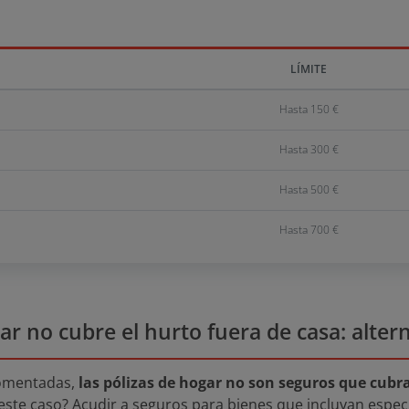
LÍMITE
Hasta 150 €
Hasta 300 €
Hasta 500 €
Hasta 700 €
ar no cubre el hurto fuera de casa: alter
comentadas,
las pólizas de hogar no son seguros que cubra
este caso? Acudir a seguros para bienes que incluyan espe