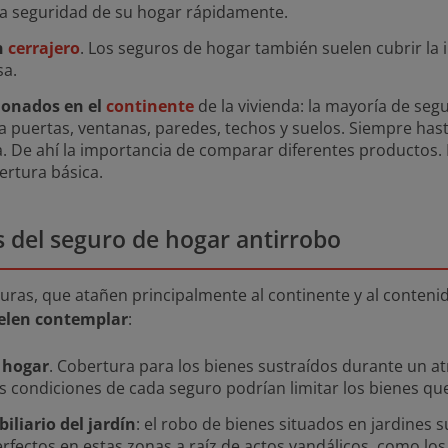
la seguridad de su hogar rápidamente.
n
cerrajero
. Los seguros de hogar también suelen cubrir la 
sa.
ionados en el
continente
de la vivienda: la mayoría de seg
a puertas, ventanas, paredes, techos y suelos. Siempre hast
da. De ahí la importancia de comparar diferentes productos
ertura básica.
 del seguro de hogar antirrobo
uras, que atañen principalmente al continente y al contenid
elen contemplar
:
l hogar
. Cobertura para los bienes sustraídos durante un at
s condiciones de cada seguro podrían limitar los bienes que
iliario del jardín
: el robo de bienes situados en jardines 
erfectos en estas zonas a raíz de actos vandálicos, como los 