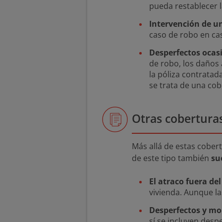
pueda restablecer 
Intervención de u
caso de robo en ca
Desperfectos ocas
de robo, los daños 
la póliza contrata
se trata de una cob
Otras coberturas
Más allá de estas cobert
de este tipo también
su
El atraco fuera de
vivienda. Aunque la
Desperfectos y mob
sí se incluyen desp