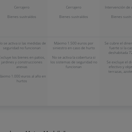
Cerrajero
Cerrajero
Intervención de 
Bienes sustraídos
Bienes sustraídos
Bienes sustr
o se activa si las medidas de
Máximo 1.500 euros por
Se cubre el diner
seguridad no funcionan
siniestro en caso de hurto
fuerte si la ca
deshabitada 7
Excluye los bienes en patios,
No se activa la cobertura si
jardines y construcciones
los sistemas de seguridad no
Se excluye el d
anexas
funcionan
efectivo y obj
terrazas, azote
áximo 1.000 euros al año en
hurtos