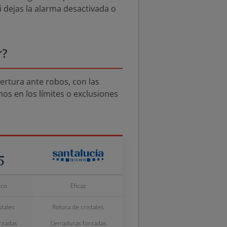
 dejas la alarma desactivada o
r?
ertura ante robos, con las
os en los límites o exclusiones
ico
Eficaz
stales
Rotura de cristales
rzadas
Cerraduras forzadas