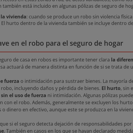
ín también está incluido en algunas pólizas de seguro de ho
 la vivienda
: cuando se produce un robo sin violencia físic
 El hurto dentro de la vivienda también se incluye dentro d
ave en el robo para el seguro de hogar
guro de casa en robos es importante tener clara
la difere
asa actuará de manera distinta en función de si se trata de 
de fuerza
o intimidación para sustraer bienes. La mayoría d
e robo, incluyendo daños y pérdida de bienes.
El hurto
, sin
sin el uso de fuerza
ni intimidación. Algunas pólizas pued
n con el robo. Además, generalmente se excluyen los hurtos 
s o dinero en efectivo, aunque este se produzca en la vivien
que si el seguro detecta dejación de responsabilidades po
se
. También en casos en los que se hayan declarado medid