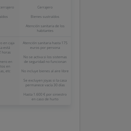
cerrajero
Cerrajero
aídos
Bienes sustraídos
Atención sanitaria de los
habitantes
o en caja
Atención sanitaria hasta 175
sa está
euros por persona
2 horas
No se activa si los sistemas
inero en
de seguridad no funcionan
etos en
as, etc
No incluye bienes al aire libre
Se excluyen joyas si la casa
permanece vacía 30 días
Hasta 1.600 € por siniestro
en caso de hurto