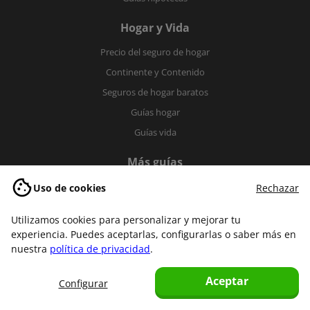
Hogar y Vida
Precio del seguro de hogar
Continente y Contenido
Seguros de hogar baratos
Guías hogar
Guías vida
Más guías
Uso de cookies
Rechazar
Fibra y móvil
Decesos
Utilizamos cookies para personalizar y mejorar tu
Viajes
experiencia. Puedes aceptarlas, configurarlas o saber más en
nuestra
política de privacidad
.
Impago de Alquiler
Aceptar
Configurar