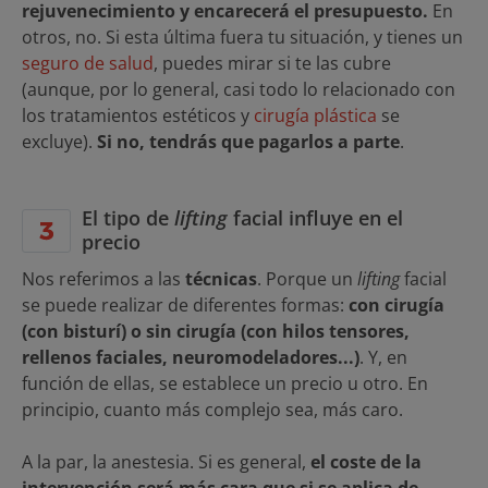
rejuvenecimiento y encarecerá el presupuesto.
En
otros, no. Si esta última fuera tu situación, y tienes un
seguro de salud
, puedes mirar si te las cubre
(aunque, por lo general, casi todo lo relacionado con
los tratamientos estéticos y
cirugía plástica
se
excluye).
Si no, tendrás que pagarlos a parte
.
El tipo de
lifting
facial influye en el
precio
Nos referimos a las
técnicas
. Porque un
lifting
facial
se puede realizar de diferentes formas:
con cirugía
(con bisturí) o sin cirugía (con hilos tensores,
rellenos faciales, neuromodeladores...)
. Y, en
función de ellas, se establece un precio u otro. En
principio, cuanto más complejo sea, más caro.
A la par, la anestesia. Si es general,
el coste de la
intervención será más cara que si se aplica de