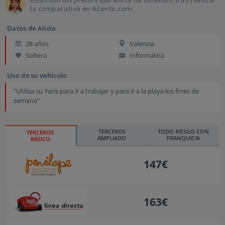
Estos son los precios que Alicia ha obtenido tras realizar
la comparativa en Acierto.com.
Datos de Alicia
28 años
Valencia
Soltera
Informática
Uso de su vehículo
"Utiliza su Yaris para ir a trabajar y para ir a la playa los fines de
semana"
TERCEROS
TODO RIESGO CON
TERCEROS
AMPLIADO
FRANQUICIA
BÁSICO
147€
163€