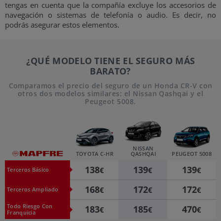
tengas en cuenta que la compañía excluye los accesorios de
navegación o sistemas de telefonía o audio. Es decir, no
podrás asegurar estos elementos.
¿QUÉ MODELO TIENE EL SEGURO MÁS
BARATO?
Comparamos el precio del seguro de un Honda CR-V con
otros dos modelos similares: el Nissan Qashqai y el
Peugeot 5008.
NISSAN
TOYOTA C-HR
QASHQAI
PEUGEOT 5008
138
139
139
€
€
€
Terceros Básico
168
172
172
€
€
€
Terceros Ampliado
Todo Riesgo Con
183
185
470
€
€
€
Franquicia