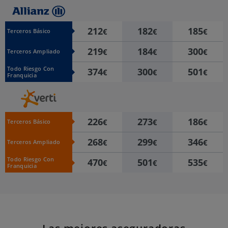
212
182
185
€
€
€
Terceros Básico
219
184
300
€
€
€
Terceros Ampliado
Todo Riesgo Con
374
300
501
€
€
€
Franquicia
226
273
186
€
€
€
Terceros Básico
268
299
346
€
€
€
Terceros Ampliado
Todo Riesgo Con
470
501
535
€
€
€
Franquicia