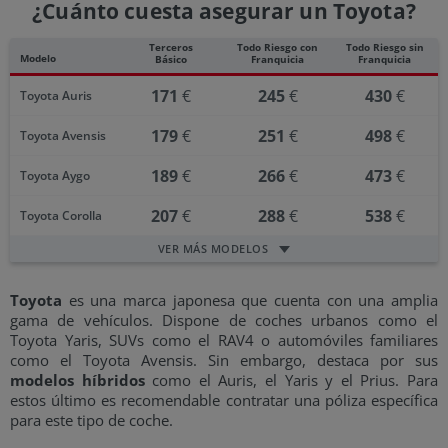
¿Cuánto cuesta asegurar un Toyota?
Terceros
Todo Riesgo con
Todo Riesgo sin
Modelo
Básico
Franquicia
Franquicia
171
€
245
€
430
€
Toyota Auris
179
€
251
€
498
€
Toyota Avensis
189
€
266
€
473
€
Toyota Aygo
207
€
288
€
538
€
Toyota Corolla
VER MÁS MODELOS
Toyota
es una marca japonesa que cuenta con una amplia
gama de vehículos. Dispone de coches urbanos como el
Toyota Yaris, SUVs como el RAV4 o automóviles familiares
como el Toyota Avensis. Sin embargo, destaca por sus
modelos híbridos
como el Auris, el Yaris y el Prius. Para
estos último es recomendable contratar una póliza específica
para este tipo de coche.