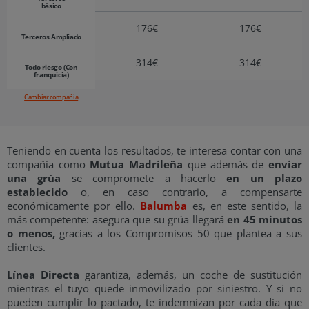
básico
176€
176€
Terceros Ampliado
314€
314€
Todo riesgo (Con
franquicia)
Cambiar compañía
Teniendo en cuenta los resultados, te interesa contar con una
compañía como
Mutua Madrileña
que además de
enviar
una grúa
se compromete a hacerlo
en un plazo
establecido
o, en caso contrario, a compensarte
económicamente por ello.
Balumba
es, en este sentido, la
más competente: asegura que su grúa llegará
en 45 minutos
o menos,
gracias a los Compromisos 50 que plantea a sus
clientes.
Línea Directa
garantiza, además, un coche de sustitución
mientras el tuyo quede inmovilizado por siniestro. Y si no
pueden cumplir lo pactado, te indemnizan por cada día que