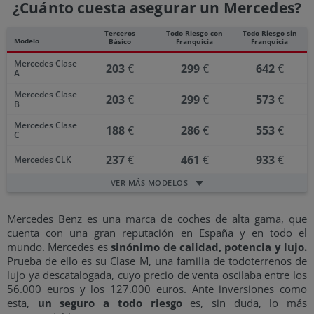
¿Cuánto cuesta asegurar un Mercedes?
Terceros
Todo Riesgo con
Todo Riesgo sin
Modelo
Básico
Franquicia
Franquicia
Mercedes Clase
203
€
299
€
642
€
A
Mercedes Clase
203
€
299
€
573
€
B
Mercedes Clase
188
€
286
€
553
€
C
237
€
461
€
933
€
Mercedes CLK
VER MÁS MODELOS
Mercedes Benz es una marca de coches de alta gama, que
cuenta con una gran reputación en España y en todo el
mundo. Mercedes es
sinónimo de calidad, potencia y lujo.
Prueba de ello es su Clase M, una familia de todoterrenos de
lujo ya descatalogada, cuyo precio de venta oscilaba entre los
56.000 euros y los 127.000 euros. Ante inversiones como
esta,
un seguro a todo riesgo
es, sin duda, lo más